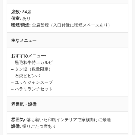
席数:
84席
個室:
あり
喫煙/禁煙:
全席禁煙（入口付近に喫煙スペースあり）
主なメニュー
おすすめメニュー:
– 黒毛和牛特上カルビ
– タン塩（数量限定）
– 石焼ビビンバ
– ユッケジャンスープ
– ハラミランチセット
雰囲気・設備
雰囲気:
落ち着いた和風インテリアで家族向けに最適
設備:
掘りごたつ席あり